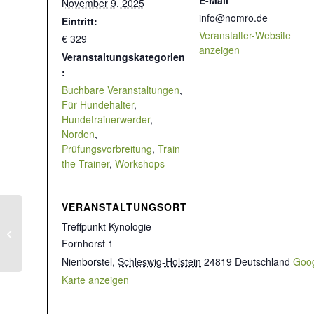
E-Mail
November 9, 2025
info@nomro.de
Eintritt:
Veranstalter-Website
€ 329
anzeigen
Veranstaltungskategorien
:
Buchbare Veranstaltungen
,
Für Hundehalter
,
Hundetrainerwerder
,
Norden
,
Prüfungsvorbreitung
,
Train
the Trainer
,
Workshops
VERANSTALTUNGSORT
3-teilige Webinarreihe
Treffpunkt Kynologie
„Aggressionsverhalten beim Hund“
Fornhorst 1
Nienborstel
,
Schleswig-Holstein
24819
Deutschland
Goo
Karte anzeigen