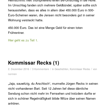
Heimschmitt hielt triumphierend einen B6-Umschlag in die Höhe.
Im Umschlag fanden sich mehrere Geldbündel, später sollte sich
herausstellen, dass es alles in allem über 450.000 Euro in 500-
Euro-Scheinen waren, die Jensen nicht besonders gut in seiner
Wohnung versteckt hatte.
450.000 Euro. Das ist eine Menge Geld für einen toten
Frührentner.
Hier geht es zu Teil 1.
Kommissar Recks (1)
/
/
/
2. Dezember 2016
3 Kommentare
in
Geschichten
,
Kommissar Recks
von
normen
„Jaja, sauwitzig, du Arschloch“, murmelte Jürgen Recks in seinen
nicht vorhandenen Bart. Seit 12 Jahren lief diese dämliche
Sendung schon nicht mehr im Fernsehen und trotzdem durfte er
sich in schöner Regelmäßigkeit blöde Witze über seinen Namen
anhören.