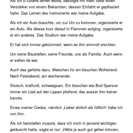
Als ich E-Gitarre lernen wollte, besorgte mir mein Vater einen
Verstärker von einem Bekannten, dessen Einfahrt er gepflastert
hatte. Das Lernen des Instruments war meine Aufgabe.
Als ich ein Auto brauchte, um zur Uni zu kommen, organisierte er
ein Auto. Als dieses kurz darauf in Flammen aufging, organisierte
er ein anderes. Das Studium war meine Aufgabe.
Er hat sich immer gekümmert, wenn es ihm sinnvoll erschien.
Um seine Baustellen, seine Freunde, uns als Familie. Auch wenn
er selten da war.
Auch das gehörte dazu. Malochen für ein bisschen Wohlstand.
Nach Feierabend, am wochenende.
Stoisch, kraftvoll, schweigsam. Ein bisschen wie Bud Spencer
immer ein Lied auf den Lippen pfeifend, das ausser ihm keiner
kannte.
Eines meiner Credos, nämlich „Lieber ehrlich als höflich“ habe ich
von ihm.
Als ich feststellen musste, dass ich mich in jemand wichtigen
getäuscht hatte, sagte er nur: „Hätte ja auch gut gehen können,