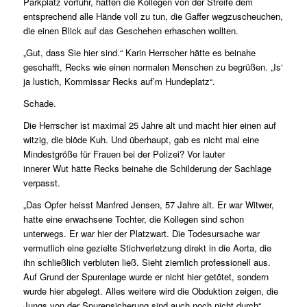
Parkplatz vorfuhr, hatten die Kollegen von der Streife dem
entsprechend alle Hände voll zu tun, die Gaffer wegzuscheuchen,
die einen Blick auf das Geschehen erhaschen wollten.
„Gut, dass Sie hier sind.“ Karin Herrscher hätte es beinahe
geschafft, Recks wie einen normalen Menschen zu begrüßen. „Is‘
ja lustich, Kommissar Recks auf’m Hundeplatz“.
Schade.
Die Herrscher ist maximal 25 Jahre alt und macht hier einen auf
witzig, die blöde Kuh. Und überhaupt, gab es nicht mal eine
Mindestgröße für Frauen bei der Polizei? Vor lauter
innerer Wut hätte Recks beinahe die Schilderung der Sachlage
verpasst.
„Das Opfer heisst Manfred Jensen, 57 Jahre alt. Er war Witwer,
hatte eine erwachsene Tochter, die Kollegen sind schon
unterwegs. Er war hier der Platzwart. Die Todesursache war
vermutlich eine gezielte Stichverletzung direkt in die Aorta, die
ihn schließlich verbluten ließ. Sieht ziemlich professionell aus.
Auf Grund der Spurenlage wurde er nicht hier getötet, sondern
wurde hier abgelegt. Alles weitere wird die Obduktion zeigen, die
Jungs von der Spurensicherung sind auch noch nicht durch“.