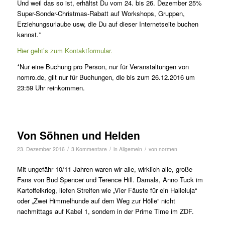
Und weil das so ist, erhältst Du vom 24. bis 26. Dezember 25%
Super-Sonder-Christmas-Rabatt auf Workshops, Gruppen,
Erziehungsurlaube usw, die Du auf dieser Internetseite buchen
kannst.*
Hier geht’s zum Kontaktformular.
*Nur eine Buchung pro Person, nur für Veranstaltungen von
nomro.de, gilt nur für Buchungen, die bis zum 26.12.2016 um
23:59 Uhr reinkommen.
Von Söhnen und Helden
/
/
/
23. Dezember 2016
3 Kommentare
in
Allgemein
von
normen
Mit ungefähr 10/11 Jahren waren wir alle, wirklich alle, große
Fans von Bud Spencer und Terence Hill. Damals, Anno Tuck im
Kartoffelkrieg, liefen Streifen wie „Vier Fäuste für ein Halleluja“
oder „Zwei Himmelhunde auf dem Weg zur Hölle“ nicht
nachmittags auf Kabel 1, sondern in der Prime Time im ZDF.