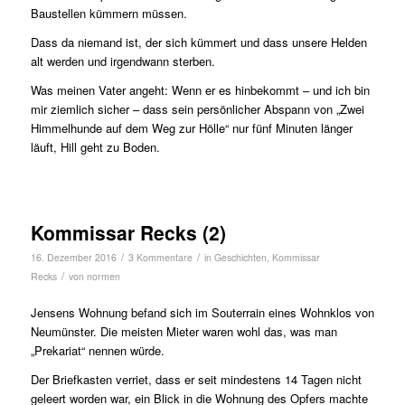
Baustellen kümmern müssen.
Dass da niemand ist, der sich kümmert und dass unsere Helden
alt werden und irgendwann sterben.
Was meinen Vater angeht: Wenn er es hinbekommt – und ich bin
mir ziemlich sicher – dass sein persönlicher Abspann von „Zwei
Himmelhunde auf dem Weg zur Hölle“ nur fünf Minuten länger
läuft, Hill geht zu Boden.
Kommissar Recks (2)
/
/
16. Dezember 2016
3 Kommentare
in
Geschichten
,
Kommissar
/
Recks
von
normen
Jensens Wohnung befand sich im Souterrain eines Wohnklos von
Neumünster. Die meisten Mieter waren wohl das, was man
„Prekariat“ nennen würde.
Der Briefkasten verriet, dass er seit mindestens 14 Tagen nicht
geleert worden war, ein Blick in die Wohnung des Opfers machte