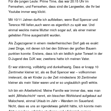
Für die jungen Leute: Prime Time, das war 20:15 Uhr im
Fernsehen, und Fernsehen, dass sind die Langweiler, die Ihr bei
Youtube immer weg klickt.
Mit 10/11 Jahren durfte ich aufbleiben, wenn Bud Spencer und
Terence Hill liefen,auch wenn es eigentlich zu spät war. Und
einmal weckte meine Mutter mich sogar auf, als einer meiner
geliebten Filme ausgestrahlt wurden.
Als Zugezogener in einem niederrheinischen Dorf gab es exakt
zwei Dinge, mit denen ich bei den Söhnen der großen Bauern
punkten konnte: Erstens, dass ich ein leidlich guter Torwart in der
D-Jugend des DJK war, zweitens hatte ich meinen Vater.
Er war stämmig, vollbärtig und dunkelhaarig. Dass er knapp 10
Zentimeter kleiner ist, als es Bud Spencer war – vollkommen
irrelevant, da wir Kinder zu der Zeit mindestens 30 Zentimeter
kleiner als mein Vater waren und er so unglaublich groß wirkte.
Ich bin ein Arbeiterkind. Meine Familie war immer das, was man
wohl „Mittelschicht“ nennt, ein bisschen Wohlstand aufgebaut auf
Malocherei, einmal Urlaub im Jahr – Wandern im Sauerland.
Nicht, dass es uns an irgendetwas gefehlt hätte, ich konnte mein