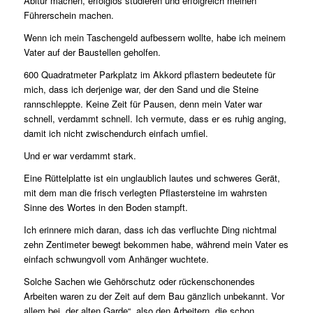
Abitur machen, erfolglos studieren und erfolgreich meinen
Führerschein machen.
Wenn ich mein Taschengeld aufbessern wollte, habe ich meinem
Vater auf der Baustellen geholfen.
600 Quadratmeter Parkplatz im Akkord pflastern bedeutete für
mich, dass ich derjenige war, der den Sand und die Steine
rannschleppte. Keine Zeit für Pausen, denn mein Vater war
schnell, verdammt schnell. Ich vermute, dass er es ruhig anging,
damit ich nicht zwischendurch einfach umfiel.
Und er war verdammt stark.
Eine Rüttelplatte ist ein unglaublich lautes und schweres Gerät,
mit dem man die frisch verlegten Pflastersteine im wahrsten
Sinne des Wortes in den Boden stampft.
Ich erinnere mich daran, dass ich das verfluchte Ding nichtmal
zehn Zentimeter bewegt bekommen habe, während mein Vater es
einfach schwungvoll vom Anhänger wuchtete.
Solche Sachen wie Gehörschutz oder rückenschonendes
Arbeiten waren zu der Zeit auf dem Bau gänzlich unbekannt. Vor
allem bei „der alten Garde“, also den Arbeitern, die schon