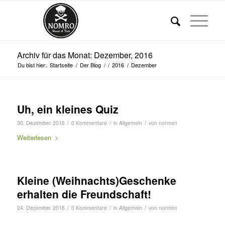
Archiv für das Monat: Dezember, 2016
Du bist hier:
Startseite
/
Der Blog
/
/
2016
/
Dezember
Uh, ein kleines Quiz
/
/
/
30. Dezember 2016
0 Kommentare
in
Allgemein
von
normen
Weiterlesen
Kleine (Weihnachts)Geschenke
erhalten die Freundschaft!
/
/
/
24. Dezember 2016
0 Kommentare
in
Allgemein
von
normen