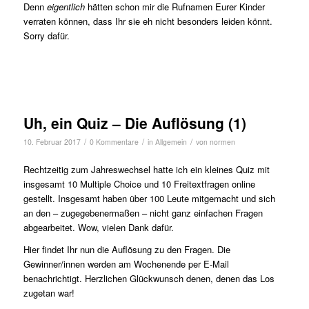
Denn
eigentlich
hätten schon mir die Rufnamen Eurer Kinder
verraten können, dass Ihr sie eh nicht besonders leiden könnt.
Sorry dafür.
Uh, ein Quiz – Die Auflösung (1)
/
/
/
10. Februar 2017
0 Kommentare
in
Allgemein
von
normen
Rechtzeitig zum Jahreswechsel hatte ich ein kleines Quiz mit
insgesamt 10 Multiple Choice und 10 Freitextfragen online
gestellt. Insgesamt haben über 100 Leute mitgemacht und sich
an den – zugegebenermaßen – nicht ganz einfachen Fragen
abgearbeitet. Wow, vielen Dank dafür.
Hier findet Ihr nun die Auflösung zu den Fragen. Die
Gewinner/innen werden am Wochenende per E-Mail
benachrichtigt. Herzlichen Glückwunsch denen, denen das Los
zugetan war!