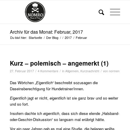
Archiv für das Monat: Februar, 2017
Du bist hier:
Startseite
/
Der Blog
/
/
2017
/
Februar
Kurz – polemisch – angemerkt (1)
/
/
/
27. Februar 2017
4 Kommentare
in
Allgemein
,
Kurznachricht
von
normen
Das Wörtchen „
Eigentlich
“ beschreibt sozusagen die
Daseinsberechtigung für Hundetrainer/innen.
Eigentlich
jagt er nicht,
eigentlich
ist sie ganz brav und so weiter
und so fort.
Insofern dachte ich
eigentlich
, dass sich diese elende „Halsband-
oder-Geschirr-Diskussion“ so langsam mal erübrigt hätte.
Vor ein paar Jahren gab es mal eine Studie, die belegen wollte,