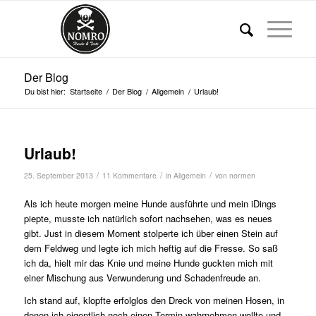
Der Blog
Du bist hier:
Startseite
/
Der Blog
/
Allgemein
/
Urlaub!
Urlaub!
/
/
/
25. September 2013
11 Kommentare
in
Allgemein
von
normen
Als ich heute morgen meine Hunde ausführte und mein iDings
piepte, musste ich natürlich sofort nachsehen, was es neues
gibt. Just in diesem Moment stolperte ich über einen Stein auf
dem Feldweg und legte ich mich heftig auf die Fresse. So saß
ich da, hielt mir das Knie und meine Hunde guckten mich mit
einer Mischung aus Verwunderung und Schadenfreude an.
Ich stand auf, klopfte erfolglos den Dreck von meinen Hosen, in
denen ich eigentlich noch einen Termin wahrnehmen wollte und