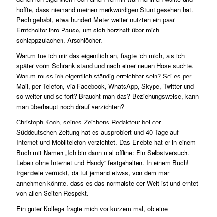
hoffte, dass niemand meinen merkwürdigen Stunt gesehen hat.
Pech gehabt, etwa hundert Meter weiter nutzten ein paar
Erntehelfer ihre Pause, um sich herzhaft über mich
schlappzulachen. Arschlöcher.
Warum tue ich mir das eigentlich an, fragte ich mich, als ich
später vorm Schrank stand und nach einer neuen Hose suchte.
Warum muss ich eigentlich ständig erreichbar sein? Sei es per
Mail, per Telefon, via Facebook, WhatsApp, Skype, Twitter und
so weiter und so fort? Braucht man das? Beziehungsweise, kann
man überhaupt noch drauf verzichten?
Christoph Koch, seines Zeichens Redakteur bei der
Süddeutschen Zeitung hat es ausprobiert und 40 Tage auf
Internet und Mobiltelefon verzichtet. Das Erlebte hat er in einem
Buch mit Namen „Ich bin dann mal offline: Ein Selbstversuch.
Leben ohne Internet und Handy“ festgehalten. In einem Buch!
Irgendwie verrückt, da tut jemand etwas, von dem man
annehmen könnte, dass es das normalste der Welt ist und erntet
von allen Seiten Respekt.
Ein guter Kollege fragte mich vor kurzem mal, ob eine