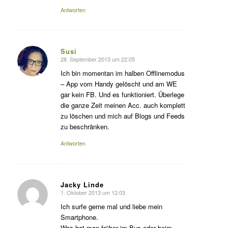
Antworten
Susi
28. September 2013 um 22:05
sagte:
Ich bin momentan im halben Offlinemodus
– App vom Handy gelöscht und am WE
gar kein FB. Und es funktioniert. Überlege
die ganze Zeit meinen Acc. auch komplett
zu löschen und mich auf Blogs und Feeds
zu beschränken.
Antworten
Jacky Linde
1. Oktober 2013 um 12:03
sagte:
Ich surfe gerne mal und liebe mein
Smartphone.
Was hat man früher im Bus oder beim