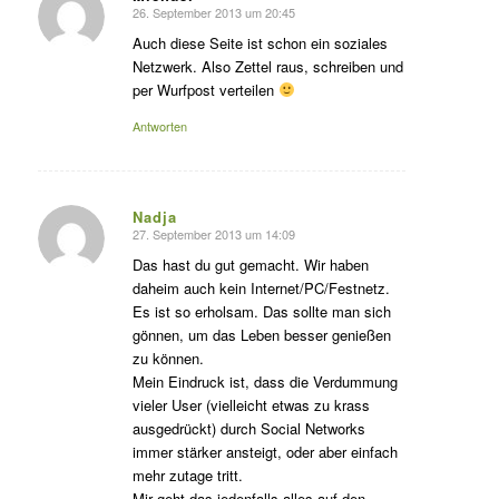
26. September 2013 um 20:45
sagte:
Auch diese Seite ist schon ein soziales
Netzwerk. Also Zettel raus, schreiben und
per Wurfpost verteilen
Antworten
Nadja
27. September 2013 um 14:09
sagte:
Das hast du gut gemacht. Wir haben
daheim auch kein Internet/PC/Festnetz.
Es ist so erholsam. Das sollte man sich
gönnen, um das Leben besser genießen
zu können.
Mein Eindruck ist, dass die Verdummung
vieler User (vielleicht etwas zu krass
ausgedrückt) durch Social Networks
immer stärker ansteigt, oder aber einfach
mehr zutage tritt.
Mir geht das jedenfalls alles auf den