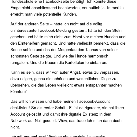
Hundeschule eine Facebookseite benötigt. Ich konnte diese
Frage nicht abschliessend beantworten, vermutlich ja. Immerhin
erreicht man viele potentielle Kunden.
Auf der anderen Seite – hätte ich nicht auf die völlig
uninteressante Facebook-Meldung gestarrt, hätte ich den Stein
gesehen und hätte mich nicht zum Horst vor meinen Hunden und
den Erntehelfern gemacht. Und hätte vielleicht bemerkt, dass die
Sonne schien und das der Morgentau den Taunus von seiner
schönsten Seite zeigte. Und wie die Hunde harmonisch
rumgalern. Und die Bauern die Kartoffelernte einfahren.
Kann es sein, dass wir vor lauter Angst, etwas zu verpassen,
dazu neigen, genau die schönen und wesentlichen Dinge zu
übersehen, die das Leben vielleicht etwas entspannter machen
könnten?
Das will ich wissen und habe meinen Facebook-Account
deaktiviert! So als erster Schritt. F. ist da rigoroser, sie hat ihren
Account gelöscht und damit ihre digitale Existenz in dem
Netzwerk auf Null gesetzt. Wow, das traue ich mich dann doch
nicht.
Ich will erstmal zwei Wochen ohne soziale Netzwerke