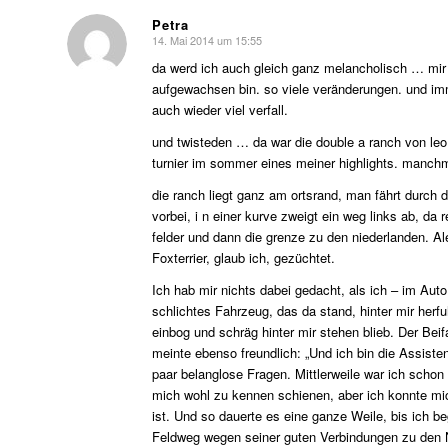
Petra
14. Mai 2014 um 15:55
sagte:
da werd ich auch gleich ganz melancholisch … mir g
aufgewachsen bin. so viele veränderungen. und imm
auch wieder viel verfall.
und twisteden … da war die double a ranch von leo 
turnier im sommer eines meiner highlights. manchm
die ranch liegt ganz am ortsrand, man fährt durch 
vorbei, i n einer kurve zweigt ein weg links ab, da 
felder und dann die grenze zu den niederlanden. Al
Foxterrier, glaub ich, gezüchtet.
Ich hab mir nichts dabei gedacht, als ich – im Au
schlichtes Fahrzeug, das da stand, hinter mir herf
einbog und schräg hinter mir stehen blieb. Der Beif
meinte ebenso freundlich: „Und ich bin die Assisten
paar belanglose Fragen. Mittlerweile war ich schon i
mich wohl zu kennen schienen, aber ich konnte mich
ist. Und so dauerte es eine ganze Weile, bis ich be
Feldweg wegen seiner guten Verbindungen zu den N