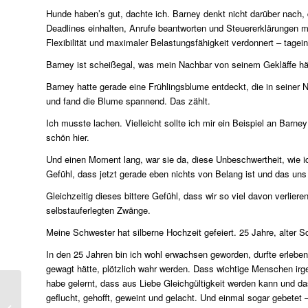
Hunde haben’s gut, dachte ich. Barney denkt nicht darüber nach,
Deadlines einhalten, Anrufe beantworten und Steuererklärungen ma
Flexibilität und maximaler Belastungsfähigkeit verdonnert – tagei
Barney ist scheißegal, was mein Nachbar von seinem Gekläffe häl
Barney hatte gerade eine Frühlingsblume entdeckt, die in seiner Na
und fand die Blume spannend. Das zählt.
Ich musste lachen. Vielleicht sollte ich mir ein Beispiel an Bar
schön hier.
Und einen Moment lang, war sie da, diese Unbeschwertheit, wie ic
Gefühl, dass jetzt gerade eben nichts von Belang ist und das uns 
Gleichzeitig dieses bittere Gefühl, dass wir so viel davon verlier
selbstauferlegten Zwänge.
Meine Schwester hat silberne Hochzeit gefeiert. 25 Jahre, alter S
In den 25 Jahren bin ich wohl erwachsen geworden, durfte erleb
gewagt hätte, plötzlich wahr werden. Dass wichtige Menschen ir
habe gelernt, dass aus Liebe Gleichgültigkeit werden kann und da
geflucht, gehofft, geweint und gelacht. Und einmal sogar gebetet 
Dem Guru seine Jünger