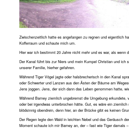
Zwischenzeitlich hatte es angefangen zu regnen und eigentlich hat
Kofferraum und schaute mich um.
Hier war ich bestimmt 20 Jahre nicht mehr und es war, als wenn d
Der Kanal führt bis zur Niers und mein Kumpel Christian und ich
unserer Familie, hierher gefahren.
Während Tiger Vögel jagte oder halsbrecherisch in den Kanal spra
oder Schwerter und Lanzen aus den Ästen der Bäume am Wegesrand
Jens joggen. Jens, der sich dann das Leben genommen hatte, wie 
Während Barney ziemlich ungebremst die Umgebung erkundete, ver
oder bei irgendwas unterbrochen hätte. Gut, es wäre ein ziemlich
blödsinnig obendrein, denn hier, an der Brücke gibt es keinen Gr
Der Regen legte den Wald in leichten Nebel und das Geräusch d
Moment schaute ich mir Barney an, der – fast wie Tiger damals –