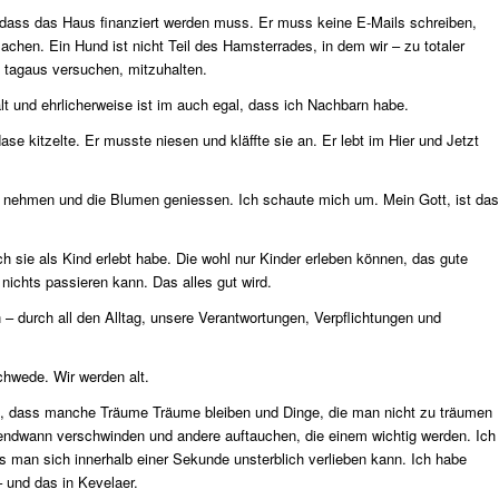
 dass das Haus finanziert werden muss. Er muss keine E-Mails schreiben,
chen. Ein Hund ist nicht Teil des Hamsterrades, in dem wir – zu totaler
n tagaus versuchen, mitzuhalten.
t und ehrlicherweise ist im auch egal, dass ich Nachbarn habe.
se kitzelte. Er musste niesen und kläffte sie an. Er lebt im Hier und Jetzt
ney nehmen und die Blumen geniessen. Ich schaute mich um. Mein Gott, ist das
h sie als Kind erlebt habe. Die wohl nur Kinder erleben können, das gute
nichts passieren kann. Das alles gut wird.
en – durch all den Alltag, unsere Verantwortungen, Verpflichtungen und
chwede. Wir werden alt.
en, dass manche Träume Träume bleiben und Dinge, die man nicht zu träumen
gendwann verschwinden und andere auftauchen, die einem wichtig werden. Ich
s man sich innerhalb einer Sekunde unsterblich verlieben kann. Ich habe
– und das in Kevelaer.