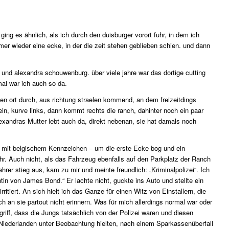
ing es ähnlich, als ich durch den duisburger vorort fuhr, in dem ich
er wieder eine ecke, in der die zeit stehen geblieben schien. und dann
und alexandra schouwenburg. über viele jahre war das dortige cutting
al war ich auch so da.
den ort durch, aus richtung straelen kommend, an dem freizeitdings
rein, kurve links, dann kommt rechts die ranch, dahinter noch ein paar
exandras Mutter lebt auch da, direkt nebenan, sie hat damals noch
to mit belgischem Kennzeichen – um die erste Ecke bog und ein
uhr. Auch nicht, als das Fahrzeug ebenfalls auf den Parkplatz der Ranch
ahrer stieg aus, kam zu mir und meinte freundlich: „Kriminalpolizei“. Ich
tin von James Bond.“ Er lachte nicht, guckte ins Auto und stellte ein
rritiert. An sich hielt ich das Ganze für einen Witz von Einstallern, die
 an sie partout nicht erinnern. Was für mich allerdings normal war oder
griff, dass die Jungs tatsächlich von der Polizei waren und diesen
iederlanden unter Beobachtung hielten, nach einem Sparkassenüberfall