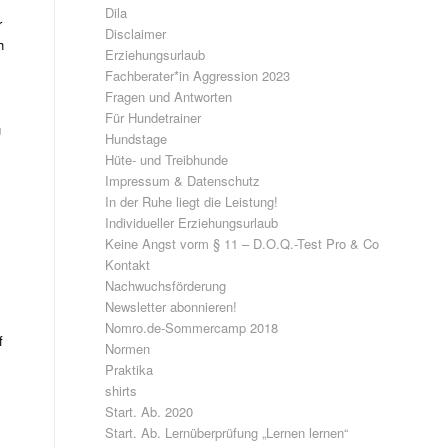
Dila
r
Disclaimer
h
Erziehungsurlaub
Fachberater*in Aggression 2023
Fragen und Antworten
Für Hundetrainer
u
Hundstage
Hüte- und Treibhunde
Impressum & Datenschutz
In der Ruhe liegt die Leistung!
Individueller Erziehungsurlaub
Keine Angst vorm § 11 – D.O.Q.-Test Pro & Co
Kontakt
Nachwuchsförderung
Newsletter abonnieren!
Nomro.de-Sommercamp 2018
f
Normen
Praktika
shirts
Start. Ab. 2020
Start. Ab. Lernüberprüfung „Lernen lernen“