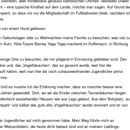
 kleineren, aber mindestens genauso katholischen Örtchen Twisteden unweit
cht – eine typische Kindheit auf dem Lande, möchte man sagen. Auf Grund de
perrt, so dass mir nur die Mitgliedschaft im Fußballverein blieb, nachdem ic
te.
al von einem Hund gebissen.
an Geburtstagen oder zu Weihnachten meine Familie zu besuchen, was viel z
m Auto, Hüte-Tussie Barney Yapp Yapp-machend im Kofferraum, in Richtung
inige Orte zu besuchen, die mir prägend in Erinnerung geblieben sind. Den
ker und, das „Vogelhäuschen“, das so genannt wurde, weil hier die
uft hatten, weil man hier als noch zuhausewohnender Jugendlicher prima
nnte.
n. Und so musste ich die Erfahrung machen, dass so mancher besser eine
en Jahren gewandelt. Dort, wo wir als Kinder zwischen Tannenbäumen fangen
ig identisch aussehenden Häusern wie aus Lego gebaut. Aus dem Bolzplatz, au
rtpark“ und selbst das gute alte „Vögelhäuschen“ wurde renoviert und ist nun
äter Jugendlicher auf mich genommen habe. Mein Weg führte mich an
an Weizenfeldern, die heute dicht bebaut sind und an meinem Lieblings-