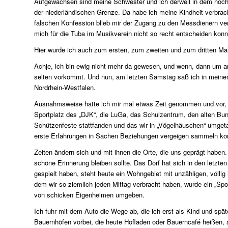
Aufgewachsen sind meine Schwester und ich derweil in dem noch
der niederländischen Grenze. Da habe ich meine Kindheit verbra
falschen Konfession blieb mir der Zugang zu den Messdienern vers
mich für die Tuba im Musikverein nicht so recht entscheiden konn
Hier wurde ich auch zum ersten, zum zweiten und zum dritten M
Achje, ich bin ewig nicht mehr da gewesen, und wenn, dann um 
selten vorkommt. Und nun, am letzten Samstag saß ich in meine
Nordrhein-Westfalen.
Ausnahmsweise hatte ich mir mal etwas Zeit genommen und vor, e
Sportplatz des „DJK“, die LuGa, das Schulzentrum, den alten Bun
Schützenfeste stattfanden und das wir in „Vögelhäuschen“ umgeta
erste Erfahrungen in Sachen Beziehungen vergeigen sammeln ko
Zeiten ändern sich und mit ihnen die Orte, die uns geprägt habe
schöne Erinnerung bleiben sollte. Das Dorf hat sich in den letzt
gespielt haben, steht heute ein Wohngebiet mit unzähligen, völl
dem wir so ziemlich jeden Mittag verbracht haben, wurde ein „Spo
von schicken Eigenheimen umgeben.
Ich fuhr mit dem Auto die Wege ab, die ich erst als Kind und sp
Bauernhöfen vorbei, die heute Hofladen oder Bauerncafé heißen, 