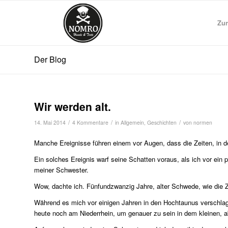
Zur
Der Blog
Wir werden alt.
/
/
/
14. Mai 2014
4 Kommentare
in
Allgemein
,
Geschichten
von
normen
Manche Ereignisse führen einem vor Augen, dass die Zeiten, in de
Ein solches Ereignis warf seine Schatten voraus, als ich vor ein
meiner Schwester.
Wow, dachte ich. Fünfundzwanzig Jahre, alter Schwede, wie die Z
Während es mich vor einigen Jahren in den Hochtaunus verschlage
heute noch am Niederrhein, um genauer zu sein in dem kleinen, 