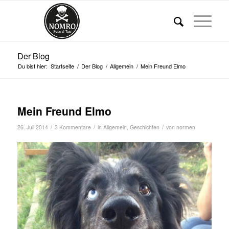
Der Blog
Du bist hier:
Startseite
/
Der Blog
/
Allgemein
/
Mein Freund Elmo
Mein Freund Elmo
/
/
/
26. Juli 2014
3 Kommentare
in
Allgemein
,
Geschichten
von
normen