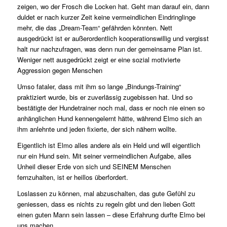
zeigen, wo der Frosch die Locken hat. Geht man darauf ein, dann
duldet er nach kurzer Zeit keine vermeindlichen Eindringlinge
mehr, die das „Dream-Team“ gefährden könnten. Nett
ausgedrückt ist er außerordentlich kooperationswillig und vergisst
halt nur nachzufragen, was denn nun der gemeinsame Plan ist.
Weniger nett ausgedrückt zeigt er eine sozial motivierte
Aggression gegen Menschen
Umso fataler, dass mit ihm so lange „Bindungs-Training“
praktiziert wurde, bis er zuverlässig zugebissen hat. Und so
bestätigte der Hundetrainer noch mal, dass er noch nie einen so
anhänglichen Hund kennengelernt hätte, während Elmo sich an
ihm anlehnte und jeden fixierte, der sich nähern wollte.
Eigentlich ist Elmo alles andere als ein Held und will eigentlich
nur ein Hund sein. Mit seiner vermeindlichen Aufgabe, alles
Unheil dieser Erde von sich und SEINEM Menschen
fernzuhalten, ist er heillos überfordert.
Loslassen zu können, mal abzuschalten, das gute Gefühl zu
geniessen, dass es nichts zu regeln gibt und den lieben Gott
einen guten Mann sein lassen – diese Erfahrung durfte Elmo bei
uns machen.