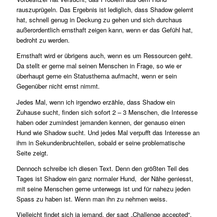
rauszuprügeln. Das Ergebnis ist lediglich, dass Shadow gelernt
hat, schnell genug in Deckung zu gehen und sich durchaus
außerordentlich ernsthaft zeigen kann, wenn er das Gefühl hat,
bedroht zu werden.
Ernsthaft wird er übrigens auch, wenn es um Ressourcen geht.
Da stellt er gerne mal seinen Menschen in Frage, so wie er
überhaupt gerne ein Statusthema aufmacht, wenn er sein
Gegenüber nicht ernst nimmt.
Jedes Mal, wenn ich irgendwo erzähle, dass Shadow ein
Zuhause sucht, finden sich sofort 2 – 3 Menschen, die Interesse
haben oder zumindest jemanden kennen, der genauso einen
Hund wie Shadow sucht. Und jedes Mal verpufft das Interesse an
ihm in Sekundenbruchteilen, sobald er seine problematische
Seite zeigt.
Dennoch schreibe ich diesen Text. Denn den größten Teil des
Tages ist Shadow ein ganz normaler Hund,
der Nähe geniesst,
mit seine Menschen gerne unterwegs ist und für nahezu jeden
Spass zu haben ist. Wenn man ihn zu nehmen weiss.
Vielleicht findet sich ja jemand, der sagt „Challenge accepted“.