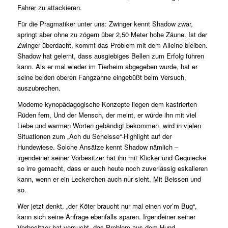
Fahrer zu attackieren.
Für die Pragmatiker unter uns: Zwinger kennt Shadow zwar,
springt aber ohne zu zögern über 2,50 Meter hohe Zäune. Ist der
Zwinger überdacht, kommt das Problem mit dem Alleine bleiben.
Shadow hat gelernt, dass ausgiebiges Bellen zum Erfolg führen
kann. Als er mal wieder im Tierheim abgegeben wurde, hat er
seine beiden oberen Fangzähne eingebüßt beim Versuch,
auszubrechen.
Moderne kynopädagogische Konzepte liegen dem kastrierten
Rüden fern, Und der Mensch, der meint, er würde ihn mit viel
Liebe und warmen Worten gebändigt bekommen, wird in vielen
Situationen zum „Ach du Scheisse“-Highlight auf der
Hundewiese. Solche Ansätze kennt Shadow nämlich –
irgendeiner seiner Vorbesitzer hat ihn mit Klicker und Gequiecke
so irre gemacht, dass er auch heute noch zuverlässig eskalieren
kann, wenn er ein Leckerchen auch nur sieht. Mit Beissen und
so.
Wer jetzt denkt, „der Köter braucht nur mal einen vor’m Bug“,
kann sich seine Anfrage ebenfalls sparen. Irgendeiner seiner
Vorbesitzer hat versucht, das Problem aus dem Hund