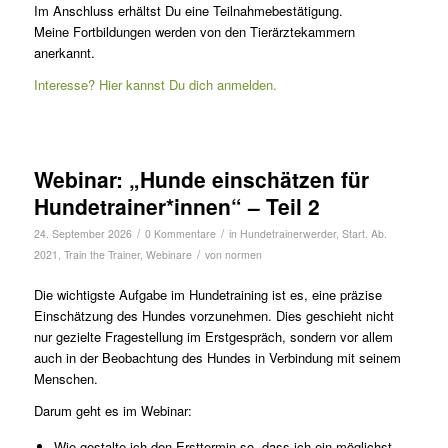
Im Anschluss erhältst Du eine Teilnahmebestätigung.
Meine Fortbildungen werden von den Tierärztekammern
anerkannt.
Interesse? Hier kannst Du dich anmelden.
Webinar: „Hunde einschätzen für
Hundetrainer*innen“ – Teil 2
/
/
24. September 2026
0 Kommentare
in
Hundetrainerwerder
,
Start. Ab.
/
2021
,
Train the Trainer
,
Webinare
von
normen
Die wichtigste Aufgabe im Hundetraining ist es, eine präzise
Einschätzung des Hundes vorzunehmen. Dies geschieht nicht
nur gezielte Fragestellung im Erstgespräch, sondern vor allem
auch in der Beobachtung des Hundes in Verbindung mit seinem
Menschen.
Darum geht es im Webinar:
Wie gestalte ich den Ersttermin so, dass ich ein möglichst