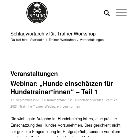
Schlagwortarchiv für: Trainer-Workshop
Du bist hier:
Startseite
/
Trainer-Workshop
/
Veranstaltungen
Veranstaltungen
Webinar: „Hunde einschätzen für
Hundetrainer*innen“ – Teil 1
/
/
17. September 2026
0 Kommentare
in
Hundetrainerwerder
,
Start. Ab.
/
2021
,
Train the Trainer
,
Webinare
von
normen
Die wichtigste Aufgabe im Hundetraining ist es, eine präzise
Einschätzung des Hundes vorzunehmen. Dies geschieht nicht
nur gezielte Fragestellung im Erstgespräch, sondern vor allem